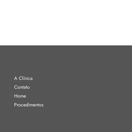
Criofrequência
Bioestimuladore
(Sculptra e
Radiesse)
A Clínica
Contato
Home
Procedimentos