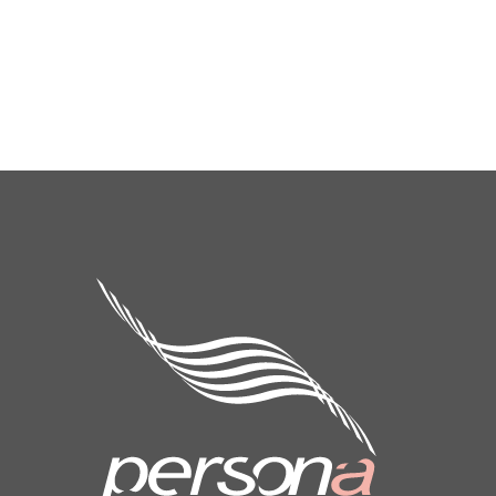
Drenagem
linfática