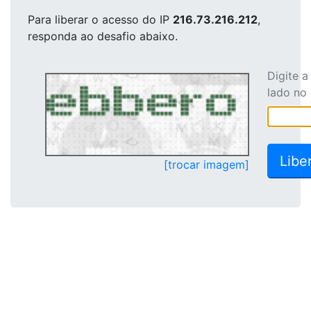
Para liberar o acesso
do IP
216.73.216.212
,
responda ao desafio abaixo.
Digite 
lado no
[trocar imagem]